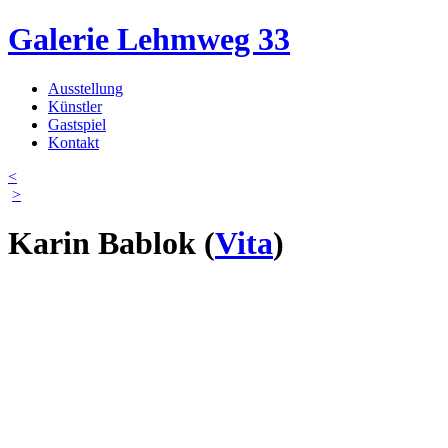
Direkt zum Inhalt
Galerie Lehmweg 33
Ausstellung
Künstler
Hauptmenü
Gastspiel
Kontakt
<
>
Karin Bablok
(
Vita
)