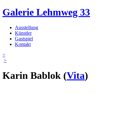
Direkt zum Inhalt
Galerie Lehmweg 33
Ausstellung
Künstler
Hauptmenü
Gastspiel
Kontakt
<
>
Karin Bablok
(
Vita
)