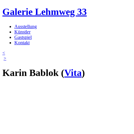
Direkt zum Inhalt
Galerie Lehmweg 33
Ausstellung
Künstler
Hauptmenü
Gastspiel
Kontakt
<
>
Karin Bablok
(
Vita
)