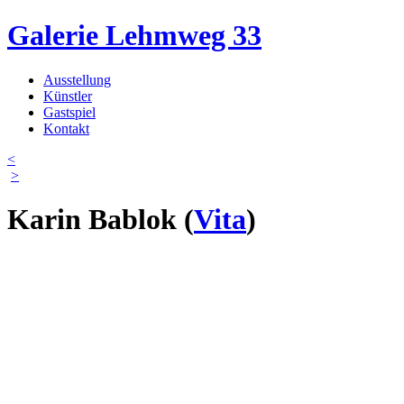
Direkt zum Inhalt
Galerie Lehmweg 33
Ausstellung
Künstler
Hauptmenü
Gastspiel
Kontakt
<
>
Karin Bablok
(
Vita
)